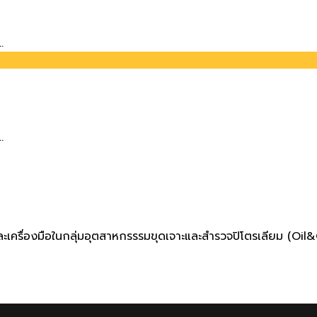
.
.
กรณ์และเครื่องมือในกลุ่มอุตสาหกรรรมขุดเจาะและสำรวจปิโตรเลียม (O