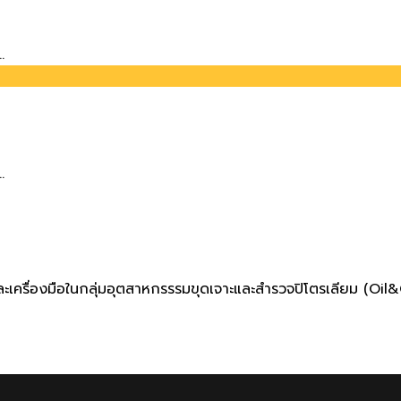
.
.
กรณ์และเครื่องมือในกลุ่มอุตสาหกรรรมขุดเจาะและสำรวจปิโตรเลียม (O