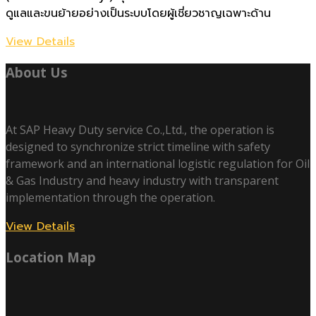
ดูแลและขนย้ายอย่างเป็นระบบโดยผู้เชี่ยวชาญเฉพาะด้าน
View Details
About Us
At SAP Heavy Duty service Co.,Ltd., the operation is
designed to synchronize strict timeline with safety
framework and an international logistic regulation for Oil
& Gas Industry and heavy industry with transparent
implementation through the operation.
View Details
Location Map