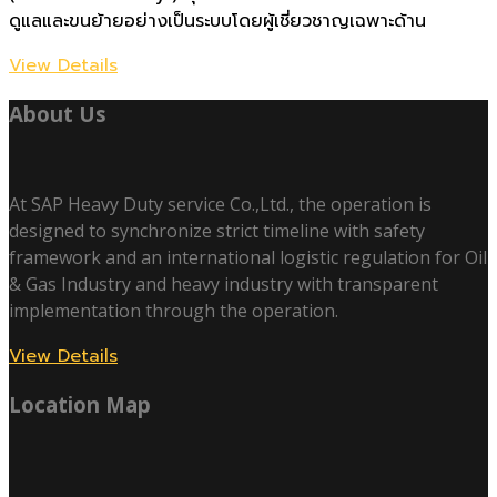
ดูแลและขนย้ายอย่างเป็นระบบโดยผู้เชี่ยวชาญเฉพาะด้าน
View Details
About Us
At SAP Heavy Duty service Co.,Ltd., the operation is
designed to synchronize strict timeline with safety
framework and an international logistic regulation for Oil
& Gas Industry and heavy industry with transparent
implementation through the operation.
View Details
Location Map