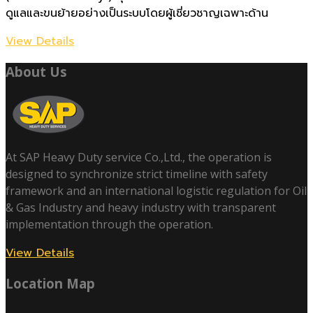
ดูแลและขนย้ายอย่างเป็นระบบโดยผู้เชี่ยวชาญเฉพาะด้าน
View Details
About Us
At SAP Heavy Duty service Co.,Ltd., the operation is
designed to synchronize strict timeline with safety
framework and an international logistic regulation for Oil
& Gas Industry and heavy industry with transparent
implementation through the operation.
View Details
Location Map