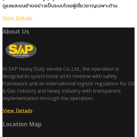
ดูแลและขนย้ายอย่างเป็นระบบโดยผู้เชี่ยวชาญเฉพาะด้าน
View Details
About Us
At SAP Heavy Duty service Co.,Ltd., the operation is
designed to synchronize strict timeline with safety
framework and an international logistic regulation for Oil
& Gas Industry and heavy industry with transparent
implementation through the operation.
View Details
Location Map