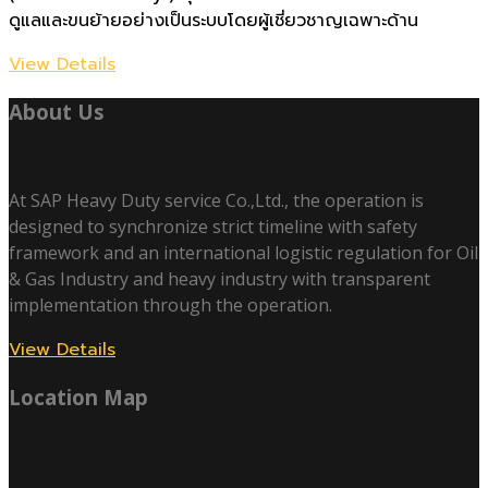
ดูแลและขนย้ายอย่างเป็นระบบโดยผู้เชี่ยวชาญเฉพาะด้าน
View Details
About Us
At SAP Heavy Duty service Co.,Ltd., the operation is
designed to synchronize strict timeline with safety
framework and an international logistic regulation for Oil
& Gas Industry and heavy industry with transparent
implementation through the operation.
View Details
Location Map