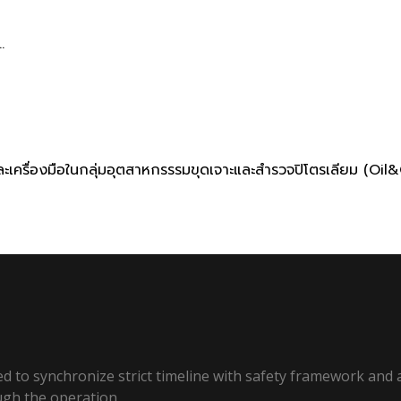
.
กรณ์และเครื่องมือในกลุ่มอุตสาหกรรรมขุดเจาะและสำรวจปิโตรเลียม (O
ed to synchronize strict timeline with safety framework and a
ugh the operation.