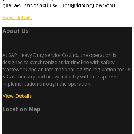
ดูแลและขนย้ายอย่างเป็นระบบโดยผู้เชี่ยวชาญเฉพาะด้าน
View Details
About Us
At SAP Heavy Duty service Co.,Ltd., the operation is
designed to synchronize strict timeline with safety
framework and an international logistic regulation for Oil
& Gas Industry and heavy industry with transparent
implementation through the operation.
View Details
Location Map