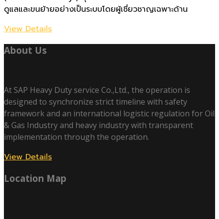
ดูแลและขนย้ายอย่างเป็นระบบโดยผู้เชี่ยวชาญเฉพาะด้าน
View Details
About Us
At SAP Heavy Duty service Co.,Ltd., the operation is
designed to synchronize strict timeline with safety
framework and an international logistic regulation for Oil
& Gas Industry and heavy industry with transparent
implementation through the operation.
View Details
Location Map