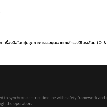
.
กรณ์และเครื่องมือในกลุ่มอุตสาหกรรรมขุดเจาะและสำรวจปิโตรเลียม (O
ed to synchronize strict timeline with safety framework and a
ugh the operation.